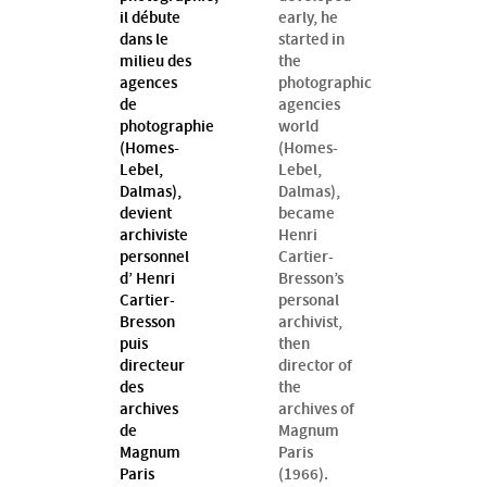
il débute
early, he
dans le
started in
milieu des
the
agences
photographic
de
agencies
photographie
world
(Homes-
(Homes-
Lebel,
Lebel,
Dalmas),
Dalmas),
devient
became
archiviste
Henri
personnel
Cartier-
d’ Henri
Bresson’s
Cartier-
personal
Bresson
archivist,
puis
then
directeur
director of
des
the
archives
archives of
de
Magnum
Magnum
Paris
Paris
(1966).