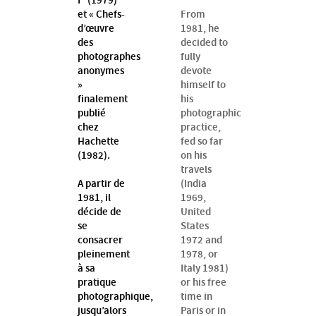
I" (1979)
et « Chefs-
From
d’œuvre
1981, he
des
decided to
photographes
fully
anonymes
devote
»
himself to
finalement
his
publié
photographic
chez
practice,
Hachette
fed so far
(1982).
on his
travels
A partir de
(India
1981, il
1969,
décide de
United
se
States
consacrer
1972 and
pleinement
1978, or
à sa
Italy 1981)
pratique
or his free
photographique,
time in
jusqu’alors
Paris or in