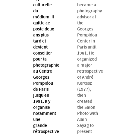
culturelle
became a
du
photography
médium. Il
advisor at
quitte ce
the
poste deux
Georges
ans plus
Pompidou
tard et
Center in
devient
Paris until
conseiller
1981. He
pour la
organized
photographie
a major
au Centre
retrospective
Georges
of André
Pompidou
Kertesz
de Paris
(1977),
jusqu’en
then
1981. Il y
created
organise
the Salon
notamment
Photo with
une
Alain
grande
Sayag to
rétrospective
present