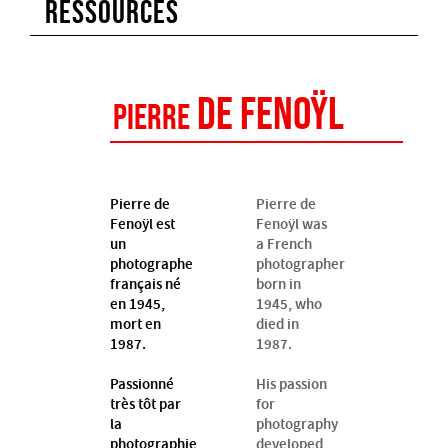
RESSOURCES
De Fenoÿl
Pierre
Pierre de
Pierre de
Fenoÿl est
Fenoÿl was
un
a French
photographe
photographer
français né
born in
en 1945,
1945, who
mort en
died in
1987.
1987.
Passionné
His passion
très tôt par
for
la
photography
photographie,
developed