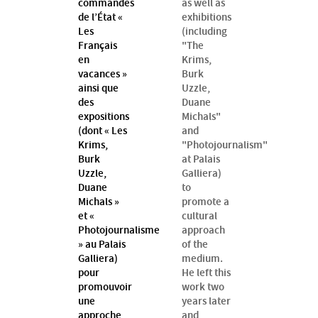
commandes
as well as
de l’État «
exhibitions
Les
(including
Français
"The
en
Krims,
vacances »
Burk
ainsi que
Uzzle,
des
Duane
expositions
Michals"
(dont « Les
and
Krims,
"Photojournalism"
Burk
at Palais
Uzzle,
Galliera)
Duane
to
Michals »
promote a
et «
cultural
Photojournalisme
approach
» au Palais
of the
Galliera)
medium.
pour
He left this
promouvoir
work two
une
years later
approche
and