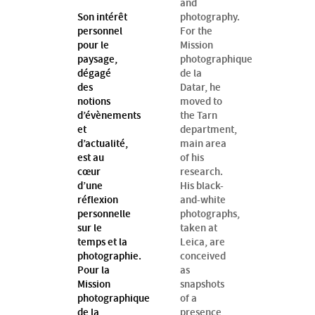
and
Son intérêt
photography.
personnel
For the
pour le
Mission
paysage,
photographique
dégagé
de la
des
Datar, he
notions
moved to
d’évènements
the Tarn
et
department,
d’actualité,
main area
est au
of his
cœur
research.
d’une
His black-
réflexion
and-white
personnelle
photographs,
sur le
taken at
temps et la
Leica, are
photographie.
conceived
Pour la
as
Mission
snapshots
photographique
of a
de la
presence