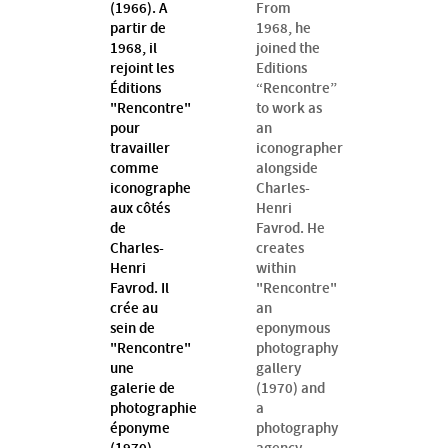
(1966). A
From
partir de
1968, he
1968, il
joined the
rejoint les
Editions
Éditions
“Rencontre”
"Rencontre"
to work as
pour
an
travailler
iconographer
comme
alongside
iconographe
Charles-
aux côtés
Henri
de
Favrod. He
Charles-
creates
Henri
within
Favrod. Il
"Rencontre"
crée au
an
sein de
eponymous
"Rencontre"
photography
une
gallery
galerie de
(1970) and
photographie
a
éponyme
photography