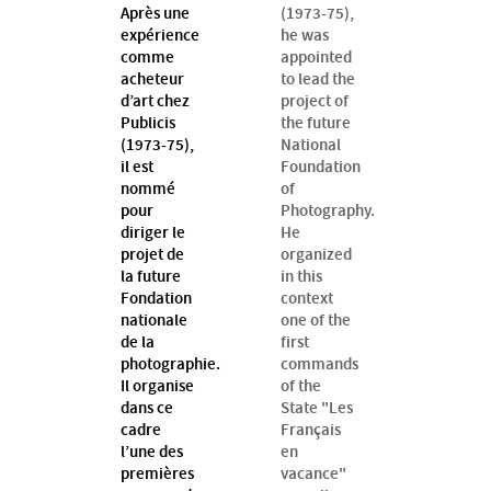
Après une
(1973-75),
expérience
he was
comme
appointed
acheteur
to lead the
d’art chez
project of
Publicis
the future
(1973-75),
National
il est
Foundation
nommé
of
pour
Photography.
diriger le
He
projet de
organized
la future
in this
Fondation
context
nationale
one of the
de la
first
photographie.
commands
Il organise
of the
dans ce
State "Les
cadre
Français
l’une des
en
premières
vacance"