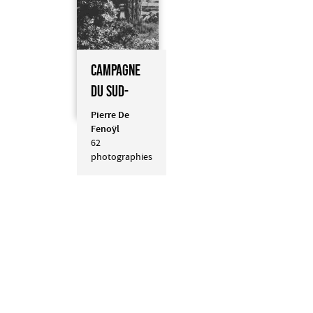
CAMPAGNE
DU SUD-
OUEST
Pierre De
Fenoÿl
62
photographies