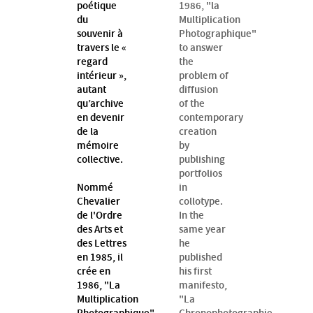
poétique
1986, "la
du
Multiplication
souvenir à
Photographique"
travers le «
to answer
regard
the
intérieur »,
problem of
autant
diffusion
qu’archive
of the
en devenir
contemporary
de la
creation
mémoire
by
collective.
publishing
portfolios
Nommé
in
Chevalier
collotype.
de l'Ordre
In the
des Arts et
same year
des Lettres
he
en 1985, il
published
crée en
his first
1986, "La
manifesto,
Multiplication
"La