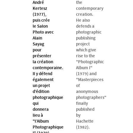
André
the
Kertesz
contemporary
(1977),
creation.
puis crée
He also
le Salon
defends a
Photo avec
photographic
Alain
publishing
Sayag
project
pour
which give
présenter
rise to the
la création
"Photographic
contemporaine.
Album I"
Il y défend
(1979) and
également
"Masterpieces
un projet
of
d’édition
anonymous
photographique
photographers"
qui
finally
donnera
published
lieu à
by
"l’Album
Hachette
Photographique
(1982).