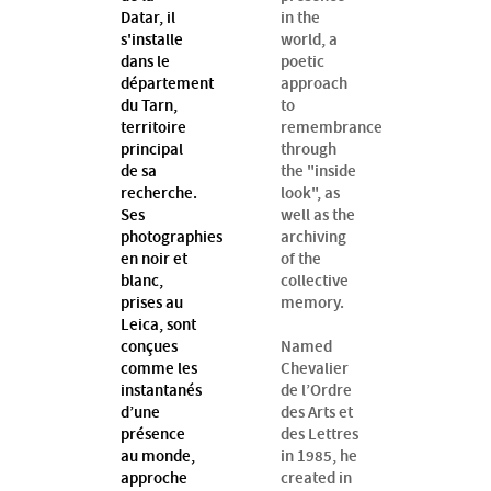
Datar, il
in the
s'installe
world, a
dans le
poetic
département
approach
du Tarn,
to
territoire
remembrance
principal
through
de sa
the "inside
recherche.
look", as
Ses
well as the
photographies
archiving
en noir et
of the
blanc,
collective
prises au
memory.
Leica, sont
conçues
Named
comme les
Chevalier
instantanés
de l’Ordre
d’une
des Arts et
présence
des Lettres
au monde,
in 1985, he
approche
created in