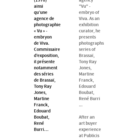
(1970)
agency
ainsi
"Vu" -
qu’une
embryo of
agence de
Viva. As an
photographie
exhibition
« Vu » -
curator, he
embryon
presents
de Viva.
photographs
Commissaire
series of
d’exposition,
Brassaï,
il présente
Tony Ray
notamment
Jones,
des séries
Martine
de Brassaï,
Franck,
Tony Ray
Edouard
Jones,
Boubat,
Martine
René Burri
Franck,
...
Edouard
Boubat,
After an
René
art buyer
Burri…
experience
at Publicis