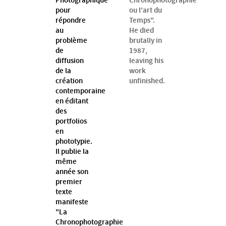
Photographique"
Chronophotographie
pour
ou l'art du
répondre
Temps".
au
He died
problème
brutally in
de
1987,
diffusion
leaving his
de la
work
création
unfinished.
contemporaine
en éditant
des
portfolios
en
phototypie.
Il publie la
même
année son
premier
texte
manifeste
"La
Chronophotographie