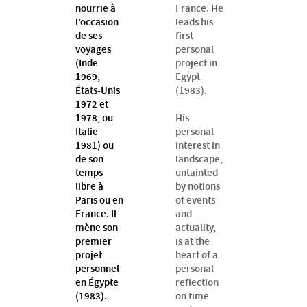
nourrie à
France. He
l’occasion
leads his
de ses
first
voyages
personal
(Inde
project in
1969,
Egypt
États-Unis
(1983).
1972 et
1978, ou
His
Italie
personal
1981) ou
interest in
de son
landscape,
temps
untainted
libre à
by notions
Paris ou en
of events
France. Il
and
mène son
actuality,
premier
is at the
projet
heart of a
personnel
personal
en Égypte
reflection
(1983).
on time